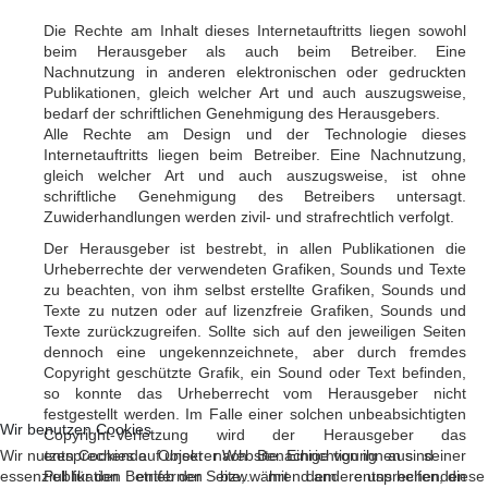
Die Rechte am Inhalt dieses Internetauftritts liegen sowohl
beim Herausgeber als auch beim Betreiber. Eine
Nachnutzung in anderen elektronischen oder gedruckten
Publikationen, gleich welcher Art und auch auszugsweise,
bedarf der schriftlichen Genehmigung des Herausgebers.
Alle Rechte am Design und der Technologie dieses
Internetauftritts liegen beim Betreiber. Eine Nachnutzung,
gleich welcher Art und auch auszugsweise, ist ohne
schriftliche Genehmigung des Betreibers untersagt.
Zuwiderhandlungen werden zivil- und strafrechtlich verfolgt.
Der Herausgeber ist bestrebt, in allen Publikationen die
Urheberrechte der verwendeten Grafiken, Sounds und Texte
zu beachten, von ihm selbst erstellte Grafiken, Sounds und
Texte zu nutzen oder auf lizenzfreie Grafiken, Sounds und
Texte zurückzugreifen. Sollte sich auf den jeweiligen Seiten
dennoch eine ungekennzeichnete, aber durch fremdes
Copyright geschützte Grafik, ein Sound oder Text befinden,
so konnte das Urheberrecht vom Herausgeber nicht
festgestellt werden. Im Falle einer solchen unbeabsichtigten
Wir benutzen Cookies
Copyright-Verletzung wird der Herausgeber das
Wir nutzen Cookies auf unserer Website. Einige von ihnen sind
entsprechende Objekt nach Benachrichtigung aus seiner
essenziell für den Betrieb der Seite, während andere uns helfen, diese
Publikation entfernen bzw. mit dem entsprechenden