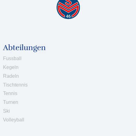
Abteilungen
Fussball
Kegeln
Radeln
Tischtennis
Tennis
Turnen
Ski
Volleyball