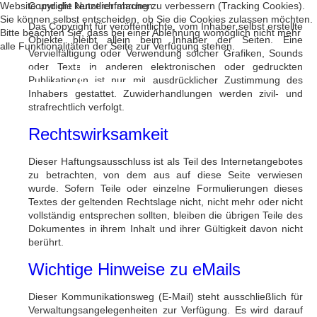
Website und die Nutzererfahrung zu verbessern (Tracking Cookies).
Copyright kenntlich machen.
Sie können selbst entscheiden, ob Sie die Cookies zulassen möchten.
Das Copyright für veröffentlichte, vom Inhaber selbst erstellte
Bitte beachten Sie, dass bei einer Ablehnung womöglich nicht mehr
Objekte bleibt allein beim Inhaber der Seiten. Eine
alle Funktionalitäten der Seite zur Verfügung stehen.
Vervielfältigung oder Verwendung solcher Grafiken, Sounds
oder Texte in anderen elektronischen oder gedruckten
Akzeptieren
Ablehnen
Publikationen ist nur mit ausdrücklicher Zustimmung des
Inhabers gestattet. Zuwiderhandlungen werden zivil- und
strafrechtlich verfolgt.
Rechtswirksamkeit
Dieser Haftungsausschluss ist als Teil des Internetangebotes
zu betrachten, von dem aus auf diese Seite verwiesen
wurde. Sofern Teile oder einzelne Formulierungen dieses
Textes der geltenden Rechtslage nicht, nicht mehr oder nicht
vollständig entsprechen sollten, bleiben die übrigen Teile des
Dokumentes in ihrem Inhalt und ihrer Gültigkeit davon nicht
berührt.
Wichtige Hinweise zu eMails
Dieser Kommunikationsweg (E-Mail) steht ausschließlich für
Verwaltungsangelegenheiten zur Verfügung. Es wird darauf